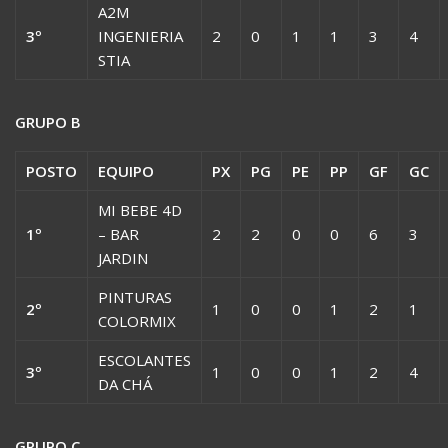
A2M
3º
INGENIERIA
2
0
1
1
3
4
STIA
GRUPO B
POSTO
EQUIPO
PX
PG
PE
PP
GF
GC
MI BEBE 4D
1º
– BAR
2
2
0
0
6
3
JARDIN
PINTURAS
2º
1
0
0
1
2
1
COLORMIX
ESCOLANTES
3º
1
0
0
1
2
4
DA CHÁ
GRUPO C