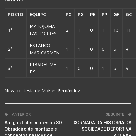
POSTO
EQUIPO
PX
PG
PE
PP
GF
GC
MATOJOMA –
1º
2
1
0
1
13
11
LAS TORRES
ESTANCO
2º
1
1
0
0
5
4
MARICARMEN
RIBADEUME
3º
1
0
0
1
6
9
F.S
Nova cortesía de Moises Fernández
ANTERIOR
SEGUINTE
Amigus Labs Impresión 3D:
XORNADA DA HISTORIA DA
Obradoiro de montaxe e
SOCIEDADE DEPORTIVA
conceptos básicos de
ROUPAR