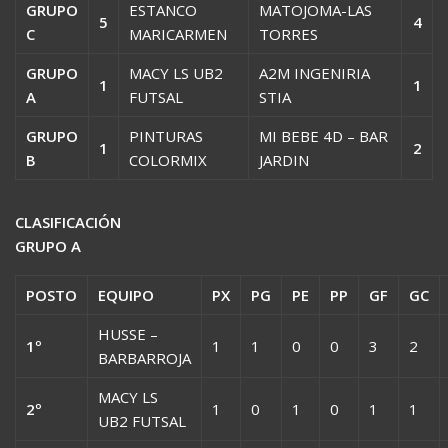
GRUPO
ESTANCO
MATOJOMA-LAS
5
4
C
MARICARMEN
TORRES
GRUPO
MACY LS UB2
A2M INGENIRIA
1
1
A
FUTSAL
STIA
GRUPO
PINTURAS
MI BEBE 4D – BAR
1
2
B
COLORMIX
JARDIN
CLASIFICACIÓN
GRUPO A
POSTO
EQUIPO
PX
PG
PE
PP
GF
GC
HUSSE –
1º
1
1
0
0
3
2
BARBARROJA
MACY LS
2º
1
0
1
0
1
1
UB2 FUTSAL