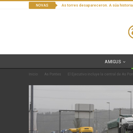
As torres desapareceron. A súa historia
NOVAS
AMIGUS
Inicio
As Pontes
El Ejecutivo incluye la central de As Po