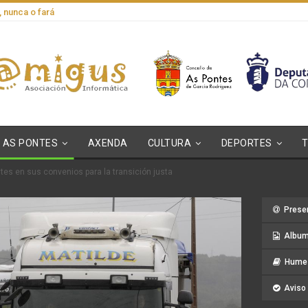
, nunca o fará
AS PONTES
AXENDA
CULTURA
DEPORTES
ntes en sus convenios para la transición justa
Prese
Album
Hume 
Aviso 