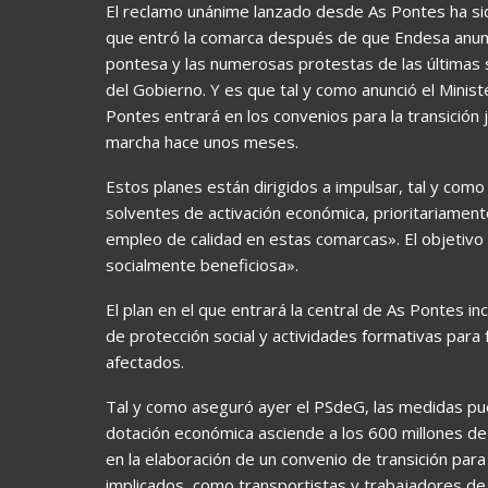
El reclamo unánime lanzado desde As Pontes ha sid
que entró la comarca después de que Endesa anuncia
pontesa y las numerosas protestas de las últimas
del Gobierno. Y es que tal y como anunció el Ministe
Pontes entrará en los convenios para la transición
marcha hace unos meses.
Estos planes están dirigidos a impulsar, tal y como
solventes de activación económica, prioritariament
empleo de calidad en estas comarcas». El objetivo 
socialmente beneficiosa».
El plan en el que entrará la central de As Pontes in
de protección social y actividades formativas para
afectados.
Tal y como aseguró ayer el PSdeG, las medidas pue
dotación económica asciende a los 600 millones 
en la elaboración de un convenio de transición par
implicados, como transportistas y trabajadores de la