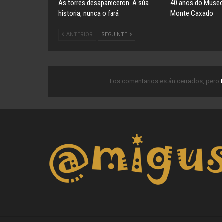
As torres desapareceron. A súa
40 anos do Museo
historia, nunca o fará
Monte Caxado
ANTERIOR
SEGUINTE
Los comentarios están cerrados, pero