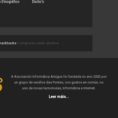
 Etnográfico
Dixitic’s
trackbacks
Y pingbacks están abiertos.
A Asociación Informática Amigus foi fundada no ano 2002 por
un grupo de veciños das Pontes, con gustos en común, no
uso de novas tecnoloxías, Informática e Internet.
Leer máis...