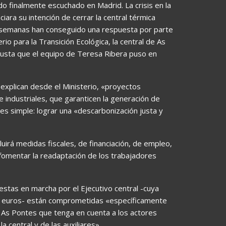
o finalmente escuchado en Madrid. La crisis en la
ra su intención de cerrar la central térmica
 semanas han conseguido una respuesta por parte
rio para la Transición Ecológica, la central de As
 justa que el equipo de Teresa Ribera puso en
 explican desde el Ministerio, «proyectos
e industriales, que garanticen la generación de
es simple: lograr una «descarbonización justa y
cluirá medidas fiscales, de financiación, de empleo,
 fomentar la readaptación de los trabajadores
stas en marcha por el Ejecutivo central -cuya
de euros- están comprometidas «específicamente
a As Pontes que tenga en cuenta a los actores
 central y de las auxiliares».