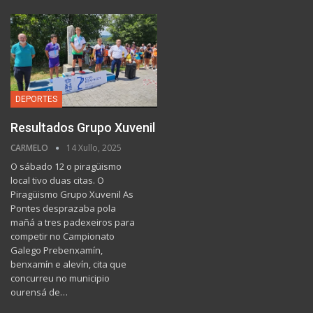
DEPORTES
Resultados Grupo Xuvenil
CARMELO
14 Xullo, 2025
O sábado 12 o piragüismo
local tivo duas citas. O
Piragüismo Grupo Xuvenil As
Pontes desprazaba pola
mañá a tres padexeiros para
competir no Campionato
Galego Prebenxamín,
benxamín e alevín, cita que
concurreu no municipio
ourensá de…