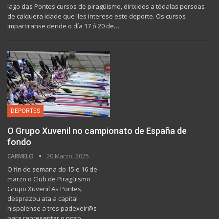
lago das Pontes cursos de piragüismo, dirixidos a tódalas persoas
de calquera idade que lles interese este deporte. Os cursos
impartiranse dende o día 17 ó 20 de…
DEPORTES
O Grupo Xuvenil no campionato de España de
fondo
CARMELO
20 Marzo, 2025
O fin de semana do 15 e 16 de
marzo o Club de Piragüismo
Grupo Xuvenil As Pontes,
desprazou ata a capital
hispalense a tres padexeir@s
para representar o noso