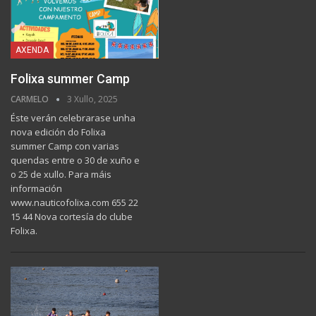
AXENDA
Folixa summer Camp
CARMELO
3 Xullo, 2025
Éste verán celebrarase unha
nova edición do Folixa
summer Camp con varias
quendas entre o 30 de xuño e
o 25 de xullo. Para máis
información
www.nauticofolixa.com 655 22
15 44 Nova cortesía do clube
Folixa.