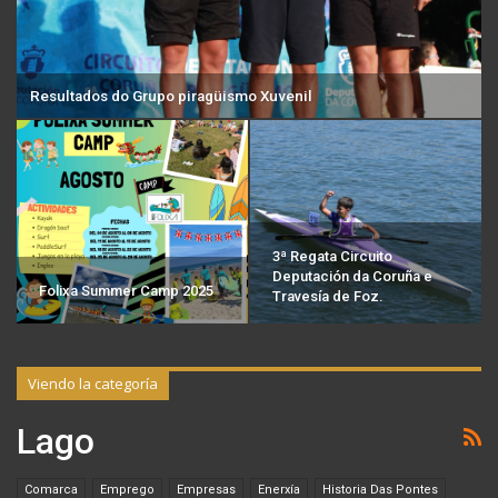
Resultados do Grupo piragüismo Xuvenil
3ª Regata Circuito
Deputación da Coruña e
Folixa Summer Camp 2025
Travesía de Foz.
Viendo la categoría
Lago
Comarca
Emprego
Empresas
Enerxía
Historia Das Pontes