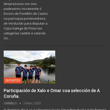
desprazouse con seis
padexeiros novamente ó
Encoro de Pontillón de Castro,
na parroquia pontevedresa
de Verducido para disputar a
Copa Galega de Pista nas
categorías cadete e veterán.
Os…
DEPORTES
Participación de Xalo e Omar coa selección de A
Coruña.
CARMELO
5 Maio, 2025
O domingo día 4, os padexeiros locais Omar Penabad e Xalo Romero