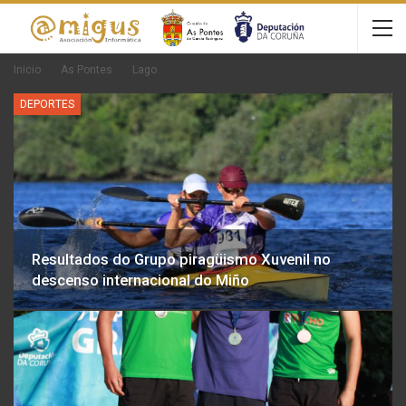
Inicio
As Pontes
Lago
DEPORTES
Resultados do Grupo piragüismo Xuvenil no
descenso internacional do Miño