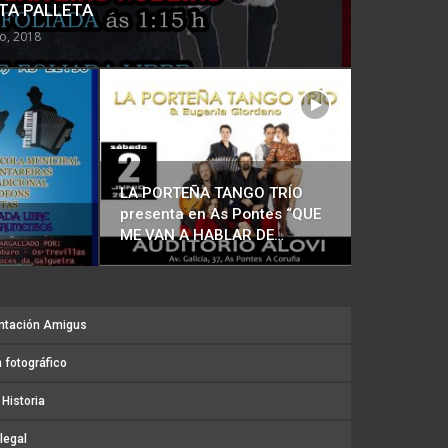
NTA PALLETA
o, 2018
LA PORTEÑA TANGO TRÍO
presenta en As Pontes “QUE
ME VAN A HABLAR DE…
ntación Amigus
 fotográfico
Historia
legal