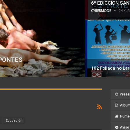
6ª EDICCION SA
CYBERMODE
24 Xuñ
 PONTES
102 Foliada no Lar
Prese
Album
Hume 
Educación
Aviso 