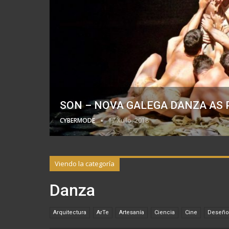
SON – NOVA GALEGA DANZA AS
CYBERMODE
17 Xullo, 2018
Viendo la categoría
Danza
Arquitectura
ArTe
Artesanía
Ciencia
Cine
Deseño