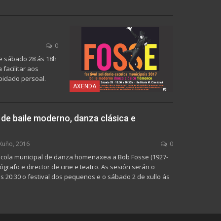
0
 e sábado 28 ás 18h
facilitar aos
oidado persoal.
AXENDA
 de baile moderno, danza clásica e
Xuño, 2016
0
scola municipal de danza homenaxea a Bob Fosse (1927-
eógrafo e director de cine e teatro. As sesión serán o
as 20:30 o festival dos pequenos e o sábado 2 de xullo ás