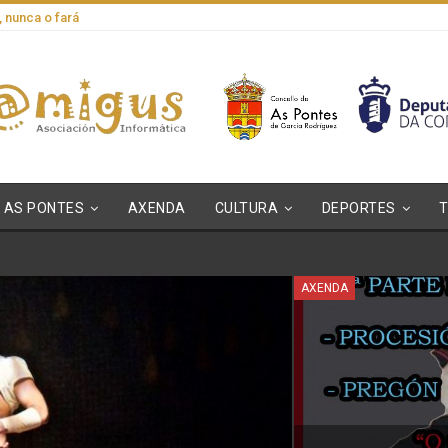
, nunca o fará
AS PONTES
AXENDA
CULTURA
DEPORTES
AXENDA