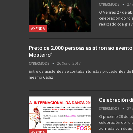
CYBERMODE
27 
O Venres 27 de ab
celebración do “dí
realizado coa grav
AXENDA
Preto de 2.000 persoas asistiron ao evento
Mosteiro”
CYBERMODE
26 Xuño, 2017
Entre os asistentes se contaban turistas procedentes de 
mesmo Cádiz
Celebración d
CYBERMODE
27 
O próximo 28 de a
celebración do “dí
xornada con dúas a
AXENDA