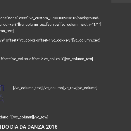
ation=”none” css=”.vc_custom_1700308953616{background-
vc_col-xs-3″][vc_column_text][vc_row][vc_column width=”1/1″]
mn_text]
9″ offset=”vc_col-xs-offset-1 vc_col-xs-3″][vc_column_text]
fset=”vc_col-xs-offset-2 vc_col-xs-3″][vc_column_text]
[/vc_column_text][/vc_column][vc_row][vc_column]
dario “][/vc_column][/vc_row]
 DO DIA DA DANZA 2018