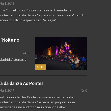
Abril, 2018
ril o Concello das Pontes súmase a chamada da
a Internacional da danza" e para iso presenta o Videoclip
ación do último espectáculo "A Fraga" .
 “Noite no
0
Madrid, Asturias e
ARTE
ía da danza As Pontes
Abril, 2017
0
bril o Concello das Pontes súmase a chamada da
a Internacional da danza “ e para iso propón unha
ctividades no auditorio municipal cine Alovi.