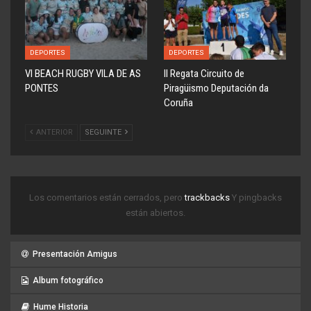
DEPORTES
DEPORTES
VI BEACH RUGBY VILA DE AS
ll Regata Circuito de
PONTES
Piragüismo Deputación da
Coruña
ANTERIOR
SEGUINTE
Los comentarios están cerrados, pero
trackbacks
Y pingbacks
están abiertos.
Presentación Amigus
Album fotográfico
Hume Historia