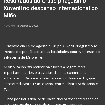
Resultados do Grupo piragüismo
Xuvenil no descenso internacional do
Miño
Nova do
18 Agosto, 2025
O sábado día 16 de agosto o Grupo Xuvenil Piragüismo As
Pontes desprazábase ata as localidades pontevedresas de
Salvaterra de Miño e Tui.
Alí disputarían @s padexeir@s locais a regata máis
importante de ríos e travesías da nosa comunidade
autónoma, o Descenso Internacional do Miño de Tui, que
percorre durante 15km o Miño, entre Salvaterra de Miño e
Tui.
Cunha peculiar saida, onde parte dos participantes saen de
auga, outros de terra e algúns case “practicando