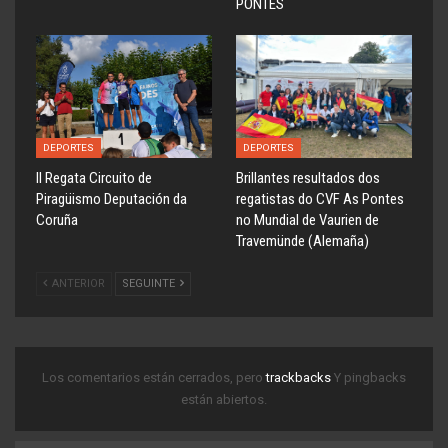
PONTES
DEPORTES
DEPORTES
ll Regata Circuito de
Brillantes resultados dos
Piragüismo Deputación da
regatistas do CVF As Pontes
Coruña
no Mundial de Vaurien de
Travemünde (Alemaña)
ANTERIOR
SEGUINTE
Los comentarios están cerrados, pero
trackbacks
Y pingbacks
están abiertos.