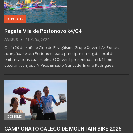
DEPORTES
Regata Vila de Portonovo k4/C4
AMIGUS
21 Xuño, 2026
O día 20 de xuño o Club de Piragüismo Grupo Xuvenil As Pontes
achegábase ata Portonovo para participar na regata local de
embarcacións cuádruples. O Xuvenil presentaba un k4 home
veterán, con Jose A. Pico, Ernesto Gancedo, Bruno Rodríguez…
CICLISMO
CAMPIONATO GALEGO DE MOUNTAIN BIKE 2026