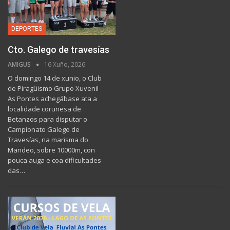
DEPORTES
Cto. Galego de travesías
AMIGUS
16 Xuño, 2026
O domingo 14 de xunio, o Club
de Piragüismo Grupo Xuvenil
As Pontes achegábase ata a
localidade coruñesa de
Betanzos para disputar o
Campionato Galego de
Travesías, na marisma do
Mandeo, sobre 10000m, con
pouca auga e coa dificultades
das…