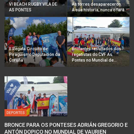
VI BEACH RUGBY VILA DE
As torres desapareceron.
AS PONTES
A súa historia, nunca o fará
ll Regata Circuito de
Brillantes resultados dos
Piragüismo Deputación da
regatistas do CVF As
Coruña
Pontes no Mundial de…
DEPORTES
BRONCE PARA OS PONTESES ADRIÁN GREGORIO E
ANTÓN DOPICO NO MUNDIAL DE VAURIEN