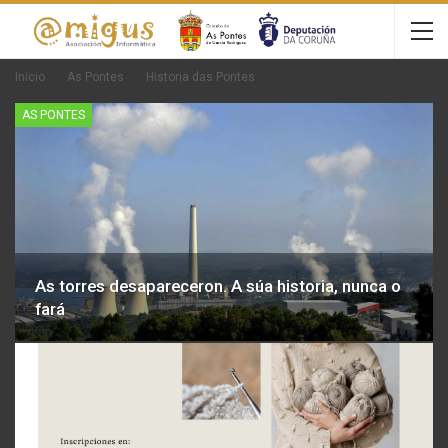
Inicio
As Pontes
Historia das Pontes
AS PONTES
As torres desapareceron. A súa historia, nunca o
fará