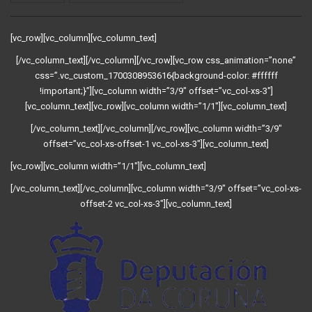
[vc_row][vc_column][vc_column_text]
[/vc_column_text][/vc_column][/vc_row][vc_row css_animation=”none”
css=”.vc_custom_1700308953616{background-color: #ffffff
!important;}”][vc_column width=”3/9″ offset=”vc_col-xs-3″]
[vc_column_text][vc_row][vc_column width=”1/1″][vc_column_text]
[/vc_column_text][/vc_column][/vc_row][vc_column width=”3/9″
offset=”vc_col-xs-offset-1 vc_col-xs-3″][vc_column_text]
[vc_row][vc_column width=”1/1″][vc_column_text]
[/vc_column_text][/vc_column][vc_column width=”3/9″ offset=”vc_col-xs-
offset-2 vc_col-xs-3″][vc_column_text]