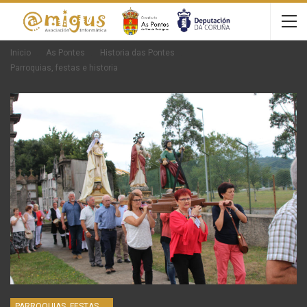
Inicio
As Pontes
Historia das Pontes
Parroquias, festas e historia
PARROQUIAS, FESTAS E HISTORIA