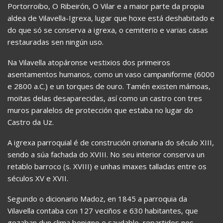
Portorroibo, O Ribeirón, O Vilar e a maior parte da propia
aldea de Vilavella-Igrexa, lugar que hoxe está deshabitado e
do que só se conserva a igrexa, o cemiterio e varias casas
restauradas sen ningún uso.
Na Vilavella atopáronse vestixios dos primeiros
asentamentos humanos, como un vaso campaniforme (6000
e 2800 a.C.) e un torques de ouro. Tamén existen mámoas,
moitas delas desaparecidas, así como un castro con tres
muros paralelos de protección que estaba no lugar do
Castro da Uz.
A igrexa parroquial é de construción orixinaria do século XIII,
sendo a súa fachada do XVIII. No seu interior conserva un
retablo barroco (s. XVIII) e unhas imaxes talladas entre os
séculos XV e XVII.
Segundo o dicionario Madoz, en 1845 a parroquia da
Vilavella contaba con 127 veciños e 630 habitantes, que
gozaban dun clima benigno e saudable, repartidos nos