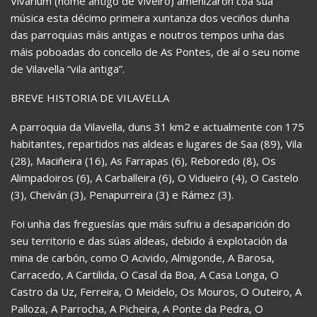
Vivarium (nome antigo de Viveiro) amenizaron coa súa
música esta décimo primeira xuntanza dos veciños dunha
das parroquias máis antigas e noutros tempos unha das
máis poboadas do concello de As Pontes, de aí o seu nome
de Vilavella “vila antiga”.
BREVE HISTORIA DE VILAVELLA
A parroquia da Vilavella, duns 31 km2 e actualmente con 175
habitantes, repartidos nas aldeas e lugares de Saa (89), Vila
(28), Maciñeira (16), As Farrapas (6), Reboredo (8), Os
Alimpadoiros (6), A Carballeira (6), O Vidueiro (4), O Castelo
(3), Cheiván (3), Penapurreira (3) e Rámez (3).
Foi unha das freguesías que máis sufriu a desaparición do
seu territorio e das súas aldeas, debido á explotación da
mina de carbón, como O Acivido, Almigonde, A Barosa,
Carracedo, A Cartilida, O Casal da Boa, A Casa Longa, O
Castro da Uz, Ferreira, O Meidelo, Os Mouros, O Outeiro, A
Palloza, A Parrocha, A Picheira, A Ponte da Pedra, O