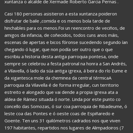
xuntanza o alcalde de Xermade Roberto Garcia Pernas .
Casi 180 personas asistieron a esta xuntanza poideron
disfrutar de baile ,comida e os menos bola tarde de
hinchables para os menos.Foi un reencontro de veciños, de
amigos da infancia, de coñecidos, todos cuns anos máis,
escenas de apertas e bicos fóronse sucedendo segundo ían
chegando ó lugar, que non podía ser outro que o que
escribiu a historia desta antiga parroquia pontesa, onde
sempre se celebrou a festa patronal na honra a San Andrés,
a Vilavella, ó lado da súa antiga igrexa, á beira do río Eume e
da xigantesca mole da cheminea da central térmicaA
parroquia da Vilavella é de forma irregular, cun territorio
estreito e alongado que vai dende a propia igrexa ata a
aldea de Rámez situada ó norte. Linda por este punto co
concello das Somozas, ó sur coa parroquia de Ribadeume, ó
leste coa das Pontes e ó oeste coas de Espiñaredo e
Goente. Ten uns 31 quilómetros cadrados nos que viven
197 habitantes, repartidos nos lugares de Alimpadoiros (7