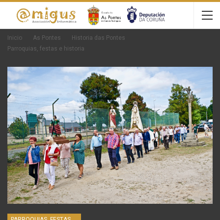
Inicio
As Pontes
Historia das Pontes
Parroquias, festas e historia
PARROQUIAS, FESTAS E HISTORIA