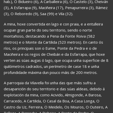
hab.), O Bidueiro (6), A Carballeira (6), O Castelo (3), Cheiván
(3), A Esfarrapa (9), Maciñeira (17), Penapurreira (3), Rámez
(3), O Reboredo (9), Saa (99) e Vila (32).
A mina, hoxe convertida en lago e con praia, e a entulleira
ocupan gran parte do seu territorio, sendo o norte
montañoso, destacando a Pena da Fonte Roiva (582
metros) e o Monte da Cartilida (523 metros). En canto ós
ríos, os principais son o Eume, Ponte da Pedra e o de
Maciñeira e os regos de Cheibán e da Esfarrapa, que hoxe
verten as súas augas ó lago, que ocupa unha superficie de 8
quilómetros cadrados, un perímetro de case 18 e unha
profundidade máxima dun pouco máis de 200 metros.
A parroquia da Vilavella foi unha das que máis sufriu a
desaparición do seu territorio e das súas aldeas, debido á
explotación da mina, como Acivido, Almigonde, A Barosa,
Carracedo, A Cartilida, O Casal da Boa, A Casa Longa, O
Castro da Uz, Ferreira, O Meidelo, Os Mouros, O Outeiro, A
Palloza, A Parrocha, A Picheira, A Ponte da Pedra, O