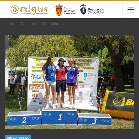
Inicio
Deportes
Piragüismo
PIRAGÜISMO