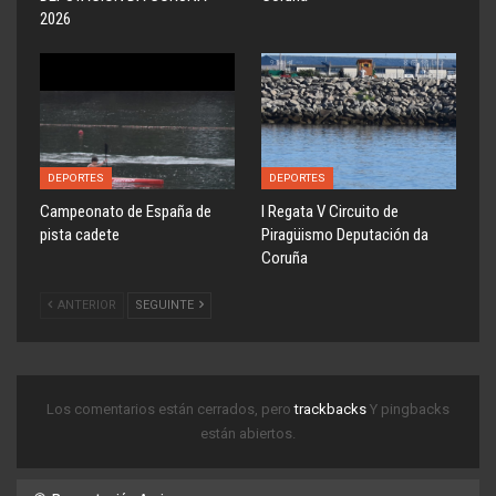
2026
DEPORTES
DEPORTES
Campeonato de España de
l Regata V Circuito de
pista cadete
Piragüismo Deputación da
Coruña
ANTERIOR
SEGUINTE
Los comentarios están cerrados, pero
trackbacks
Y pingbacks
están abiertos.