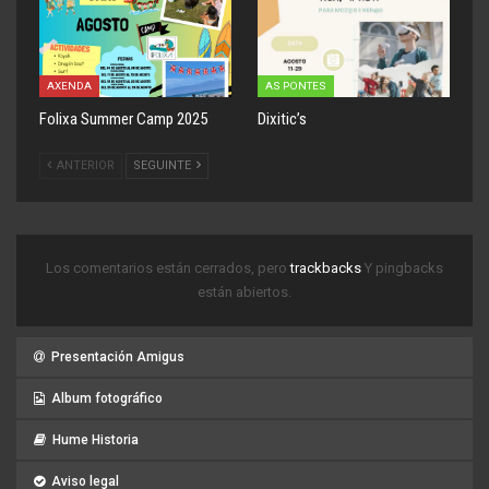
AXENDA
AS PONTES
Folixa Summer Camp 2025
Dixitic’s
ANTERIOR
SEGUINTE
Los comentarios están cerrados, pero
trackbacks
Y pingbacks
están abiertos.
Presentación Amigus
Album fotográfico
Hume Historia
Aviso legal