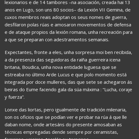
lexionarios e de 14 tambores –na asociación, creada hai 13
anos en Lugo, son uns 80 socios– da Lexión VII Gemina, de
cuxos membros reais adoptan os seus nomes de guerra,
desfilaron polas rúas e amosaron movementos de defensa
e de ataque propios da lexión romana, unha recreación para
a que se preparan con adestramentos semanais.
Expectantes, fronte a eles, unha sorpresa moi ben recibida,
a da presenza das seguidoras da raíña guerreira icena
britana, Boudica, unha nova entidade luguesa que se
estreaba no último Arde Lucus e que polo momento está
integrada por doce mulleres, das que sete se achegaron ás
beiras do Eume facendo gala da súa máxima : “Lucha, coraje
y fuerza”.
Lonxe das liortas, pero igualmente de tradición milenaria,
son os oficios que se podían ver e probar na rúa á que lle
daban nome, onde artesáns do presente amosaban as
técnicas empregadas dende sempre por ceramistas,