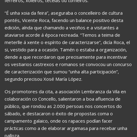
ferreiros, xoieiros, tecelás ou torneiros.
“É unha xoia da feira”, aseguraba o concelleiro de cultura
pontés, Vicente Roca, facendo un balance positivo desta
edición, aínda que chamando a veciños e a visitantes a
ataviarse acorde á época recreada. “Temos a teima de
meterlle á xente o espírito de caracterizarse”, dicía Roca, el
si, vestido para a ocasión. Tamén o estaba a organización,
dende a que recordaron que precisamente para incentivar
os vestiarios castrexos e romanos se convocou un concurso
de caracterización que sumou “unha alta participación”,
segundo precisou Xosé María López.
Os promotores da cita, a asociación Lembranza da Vila en
colaboración co Concello, salientaron a boa afluencia de
público, que rondou as 2.000 persoas nos concertos do
sábado, e destacaron o éxito de propostas coma o
campamento galaico, onde os rapaces podían facer
prácticas como a de elaborar argamasa para recebar unha
palloza.