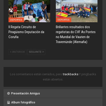
DEPORTES
DEPORTES
ll Regata Circuito de
Brillantes resultados dos
Piragüismo Deputación da
regatistas do CVF As Pontes
Coruña
no Mundial de Vaurien de
Travemünde (Alemaña)
ANTERIOR
SEGUINTE
Los comentarios están cerrados, pero
trackbacks
Y pingbacks
están abiertos.
Presentación Amigus
Album fotográfico