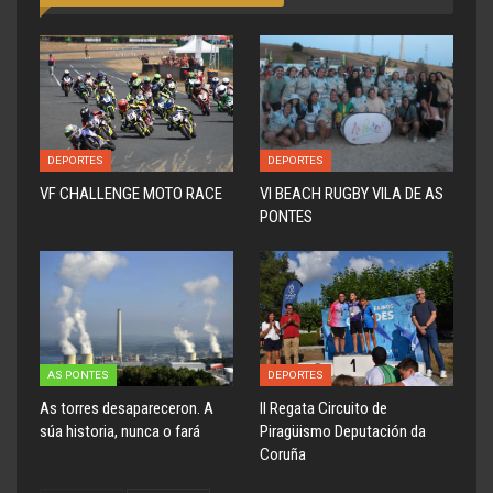
DEPORTES
DEPORTES
VF CHALLENGE MOTO RACE
VI BEACH RUGBY VILA DE AS
PONTES
AS PONTES
DEPORTES
As torres desapareceron. A
ll Regata Circuito de
súa historia, nunca o fará
Piragüismo Deputación da
Coruña