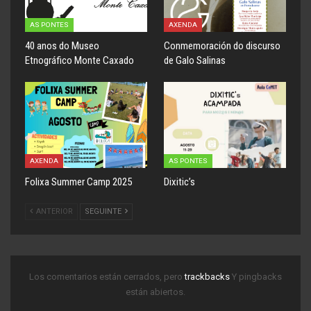
AS PONTES
AXENDA
40 anos do Museo
Conmemoración do discurso
Etnográfico Monte Caxado
de Galo Salinas
AXENDA
AS PONTES
Folixa Summer Camp 2025
Dixitic’s
ANTERIOR
SEGUINTE
Los comentarios están cerrados, pero
trackbacks
Y pingbacks
están abiertos.