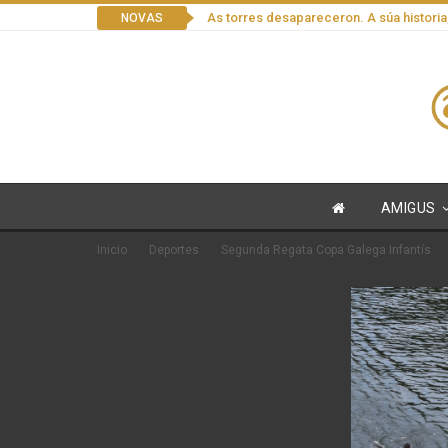
As torres desapareceron. A súa historia
NOVAS
AMIGUS
Inicio
Deportes
Segunda Regata Copa Galega Infantís