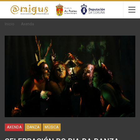
Inicio
Axenda
AXENDA
DANZA
MÚSICA