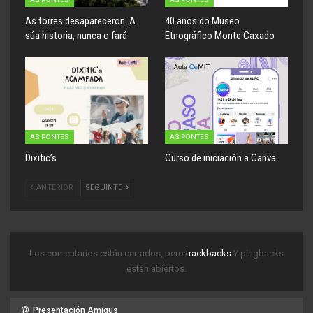
As torres desapareceron. A
40 anos do Museo
súa historia, nunca o fará
Etnográfico Monte Caxado
AS PONTES
AS PONTES
Dixitic’s
Curso de iniciación a Canva
ANTERIOR
SEGUINTE
Los comentarios están cerrados, pero
trackbacks
Y pingbacks
están abiertos.
Presentación Amigus