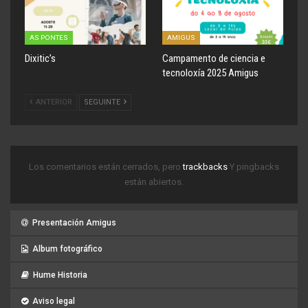
AS PONTES
AMIGUS
Dixitic’s
Campamento de ciencia e
tecnoloxía 2025 Amigus
ANTERIOR
SEGUINTE
Los comentarios están cerrados, pero
trackbacks
Y pingbacks
están abiertos.
Presentación Amigus
Album fotográfico
Hume Historia
Aviso legal