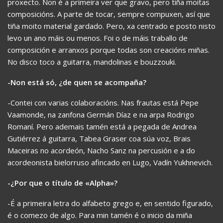
proxecto. Non é a primeira ver que gravo, pero tiña moitas
composicións. A parte de tocar, sempre compuxen, así que
tiña moito material gardado. Pero, xa centrado e posto nisto
levo un ano máis ou menos. Foi o de máis traballo de
composición e arranxos porque todas son creacións miñas.
No disco toco a guitarra, mandolinas e bouzzouki.
-Non está só, ¿de quen se acompaña?
-Contei con varias colaboracións. Nas frautas está Pepe
Vaamonde, na zanfona Germán Díaz e na arpa Rodrigo
Romaní. Pero ademais tamén está a pegada de Andrea
Gutiérrez á guitarra, Tabea Graser coa súa voz, Brais
Maceiras no acordeón, Nacho Sanz na percusión e a do
acordeonista bielorruso afincado en Lugo, Vadín Yukhnevich.
-¿Por que o título de «Alpha»?
-É a primeira letra do alfabeto grego e, en sentido figurado,
é o comezo de algo. Para min tamén é o inicio da miña