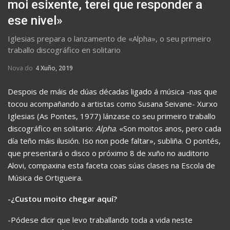
moi esixente, terei que responder a
ese nivel»
Iglesias prepara o lanzamento de «Alpha», o seu primeiro
traballo discográfico en solitario
Nova do
4 Xuño, 2019
Despois de máis de dúas décadas ligado á música -nas que
tocou acompañando a artistas como Susana Seivane- Xurxo
Iglesias (As Pontes, 1977) lánzase co seu primeiro traballo
discográfico en solitario:
Alpha
. «Son moitos anos, pero cada
día teño máis ilusión. Iso non pode faltar», subliña. O pontés,
que presentará o disco o próximo 8 de xuño no auditorio
Alovi, compaxina esta faceta coas súas clases na Escola de
Música de Ortigueira.
-¿Custou moito chegar aquí?
-Pódese dicir que levo traballando toda a vida neste