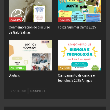
AXENDA
AXENDA
Conmemoración do discurso
Folixa Summer Camp 2025
de Galo Salinas
AS PONTES
AMIGUS
Dixitic’s
Campamento de ciencia e
tecnoloxía 2025 Amigus
ANTERIOR
SEGUINTE