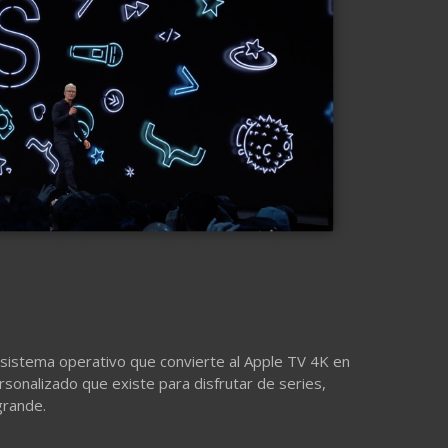
sistema operativo que convierte al Apple TV 4K en
rsonalizado que existe para disfrutar de series,
grande.