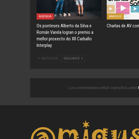
AXENDA
AMIGUS
Os ponteses Alberto da Silva e
Charlas de AV con
Román Varela logran o premio a
mellor proxecto do XII Carballo
Interplay
ANTERIOR
SEGUINTE
Los comentarios están cerrados, pero