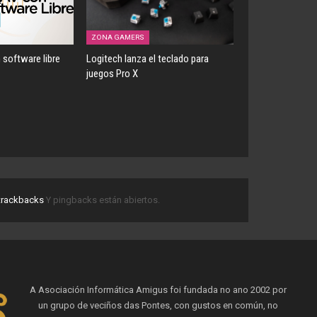
ZONA GAMERS
 software libre
Logitech lanza el teclado para
juegos Pro X
trackbacks
Y pingbacks están abiertos.
A Asociación Informática Amigus foi fundada no ano 2002 por
un grupo de veciños das Pontes, con gustos en común, no