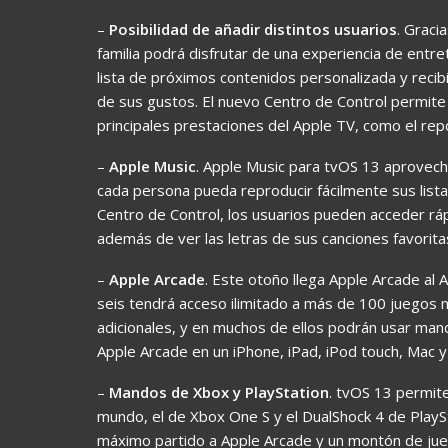
–
Posibilidad de añadir distintos usuarios
. Graci
familia podrá disfrutar de una experiencia de entr
lista de próximos contenidos personalizada y recib
de sus gustos. El nuevo Centro de Control permite
principales prestaciones del Apple TV, como el repo
–
Apple Music
. Apple Music para tvOS 13 aprovecha
cada persona pueda reproducir fácilmente sus list
Centro de Control, los usuarios pueden acceder rá
además de ver las letras de sus canciones favoritas
–
Apple Arcade
. Este otoño llega Apple Arcade al A
seis tendrá acceso ilimitado a más de 100 juegos n
adicionales, y en muchos de ellos podrán usar mand
Apple Arcade en un iPhone, iPad, iPod touch, Mac y
–
Mandos de Xbox y PlayStation
. tvOS 13 permit
mundo, el de Xbox One S y el DualShock 4 de PlaySt
máximo partido a Apple Arcade y un montón de jue