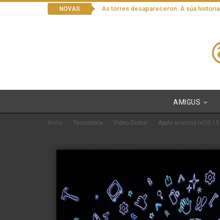
As torres desapareceron. A súa historia
NOVAS
AMIGUS
Inicio
Tecnoloxía
Video Dixital
Apple anuncia tvOS 13