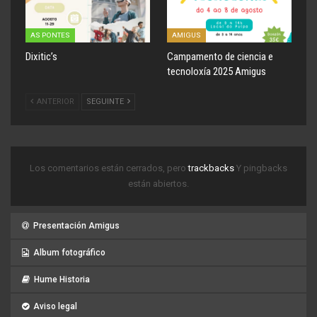
AS PONTES
AMIGUS
Dixitic’s
Campamento de ciencia e
tecnoloxía 2025 Amigus
ANTERIOR
SEGUINTE
Los comentarios están cerrados, pero
trackbacks
Y pingbacks
están abiertos.
Presentación Amigus
Album fotográfico
Hume Historia
Aviso legal