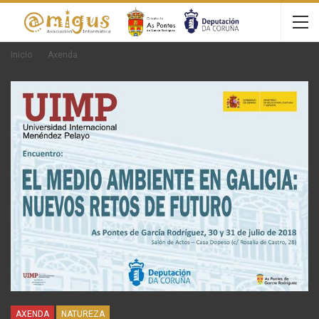
Inicio
Axenda
AXENDA
NATUREZA