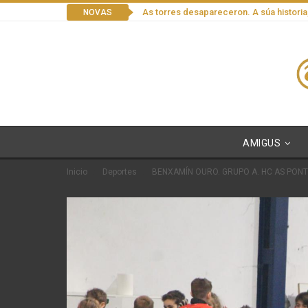
As torres desapareceron. A súa historia
NOVAS
AMIGUS
Inicio
Deportes
BENXAMÍN OURO. GRUPO A. HC AS PON