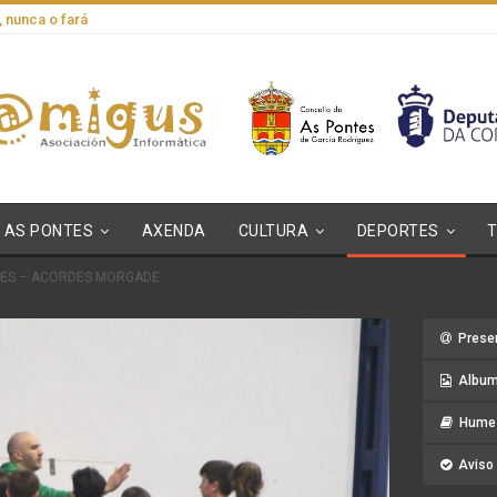
, nunca o fará
AS PONTES
AXENDA
CULTURA
DEPORTES
TES – ACORDES MORGADE.
Prese
Album
Hume 
Aviso 