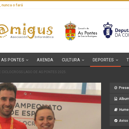
, nunca o fará
AS PONTES
AXENDA
CULTURA
DEPORTES
 CICLOCROSS LAGO DE AS PONTES 2025.
Prese
Album
Hume 
Aviso 