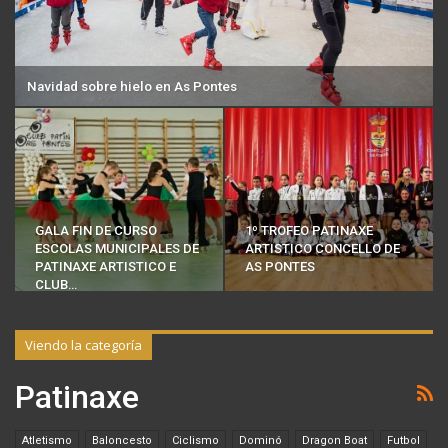
Navidad sobre hielo en As Pontes
GALA FIN DE CURSO
1º TROFEO PATINAXE
ESCOLAS MUNICIPALES DE
ARTISTICO CONCELLO DE
PATINAXE ARTISTICO E
AS PONTES
CLUB…
Viendo la categoría
Patinaxe
Atletismo
Baloncesto
Ciclismo
Dominó
Dragon Boat
Futbol