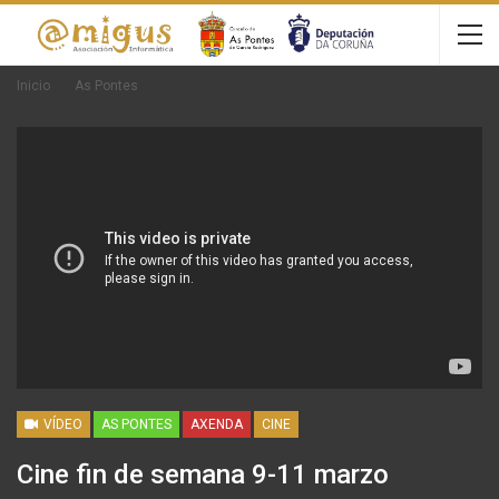
Inicio
As Pontes
VÍDEO
AS PONTES
AXENDA
CINE
Cine fin de semana 9-11 marzo