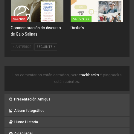
AXENDA
AS PONTES
Conmemoración do discurso
Dixitic’s
de Galo Salinas
ANTERIOR
SEGUINTE
Los comentarios están cerrados, pero
trackbacks
Y pingbacks
están abiertos.
Presentación Amigus
Album fotográfico
Hume Historia
Aviso legal