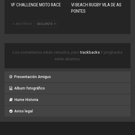
VF CHALLENGE MOTO RACE
VI BEACH RUGBY VILA DE AS
PONTES
ANTERIOR
SEGUINTE
Los comentarios están cerrados, pero
trackbacks
Y pingbacks
están abiertos.
Presentación Amigus
Album fotográfico
Hume Historia
Aviso legal