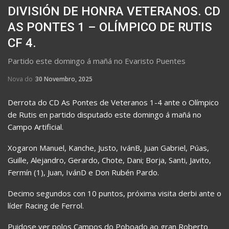
DIVISIÓN DE HONRA VETERANOS. CD
AS PONTES 1 – OLÍMPICO DE RUTIS
CF 4.
Partido este domingo á mañá no Evaristo Puentes
Nova do
30 Novembro, 2025
Derrota do CD As Pontes de Veteranos 1-4 ante o Olímpico
de Rutis en partido disputado este domingo á mañá no
Campo Artificial.
Xogaron Manuel, Kanche, Justo, IvánB, Juan Gabriel, Púas,
Guille, Alejandro, Gerardo, Chote, Dani; Borja, Santi, Javito,
Fermín (1), Juan, IvánD e Don Rubén Pardo.
Decimo segundos con 10 puntos, próxima visita derbi ante o
líder Racing de Ferrol.
Puidose ver polos Campos do Poboado ao gran Roberto