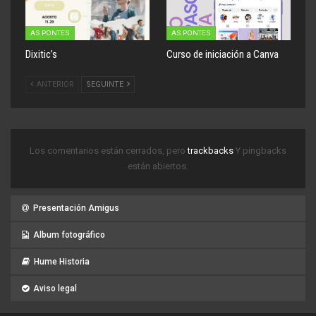
AS PONTES
AS PONTES
Dixitic’s
Curso de iniciación a Canva
ANTERIOR
SEGUINTE
Los comentarios están cerrados, pero
trackbacks
Y pingbacks
están abiertos.
Presentación Amigus
Album fotográfico
Hume Historia
Aviso legal