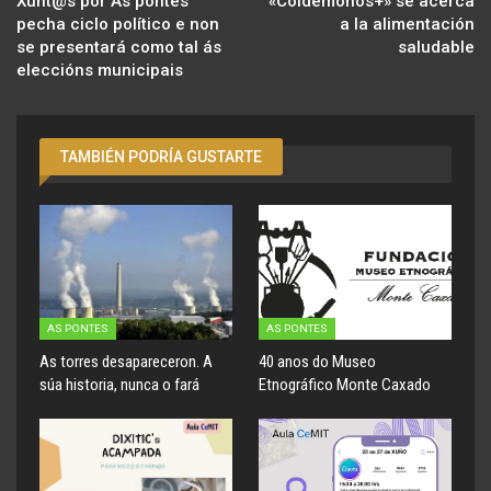
Xunt@s por As pontes
«Coidémonos+» se acerca
pecha ciclo político e non
a la alimentación
se presentará como tal ás
saludable
eleccións municipais
TAMBIÉN PODRÍA GUSTARTE
AS PONTES
AS PONTES
As torres desapareceron. A
40 anos do Museo
súa historia, nunca o fará
Etnográfico Monte Caxado