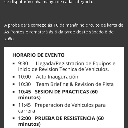
se disputarán unha manga de cada categoría.
A proba dará comezo ás 10 da mañán no circuito de karts de
As Pontes e rematará ás 6 da tarde deste sábado 8 de
xuño.