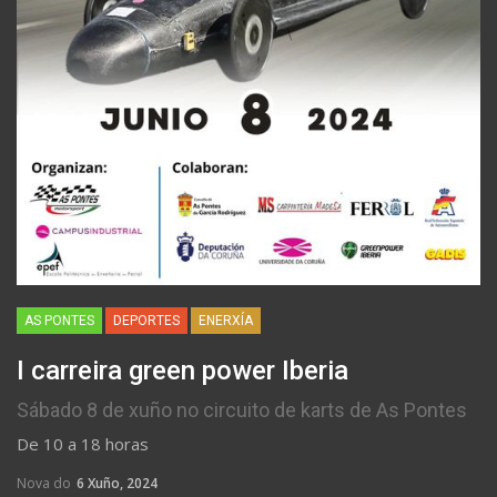
AS PONTES
DEPORTES
ENERXÍA
I carreira green power Iberia
Sábado 8 de xuño no circuito de karts de As Pontes
De 10 a 18 horas
Nova do
6 Xuño, 2024