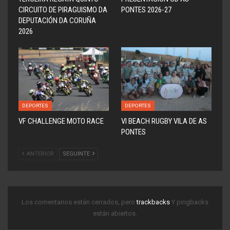
CIRCUITO DE PIRAGUISMO DA
PONTES 2026-27
DEPUTACIÓN DA CORUÑA
2026
DEPORTES
DEPORTES
VF CHALLENGE MOTO RACE
VI BEACH RUGBY VILA DE AS
PONTES
ANTERIOR
SEGUINTE
Los comentarios están cerrados, pero
trackbacks
Y pingbacks
están abiertos.