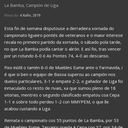
La Bamba, Campión de Liga
Nova do
4 Xuño, 2019
Esta fin de semana disputouse a derradeira xornada do
campionato ligueiro pontés de veteranos e o maior interese
recaía no primeiro partido da xornada, o sábado pola tarde,
no que La Bamba podía cantar o alirón. E así foi, tras vencer
por un rotundo 6-0 ó As Pontes 74, 4-0 ao descanso.
Fixo inútil o tamén 6-0 de Muebles Eume ante o Farmavida, i
é que si ben o equipo de Basoa superou ao campión nos
duelos particulares, 3-1 e empate 2-2, o gañador de Liga foi
inmaculado co resto de rivais, xa que sumou pleno de 18
vitorias, mentres o segundo clasificado empatou coa Cepa
1-1 e sobre todo perdeu 1-2 con MMYPEM, o que lle
acabou custando a Liga.
Remata o campionato cos 55 puntos de La Bamba, por 53
de Muebles Eume. Terceiro queda A Cepa con 37, por 34 de