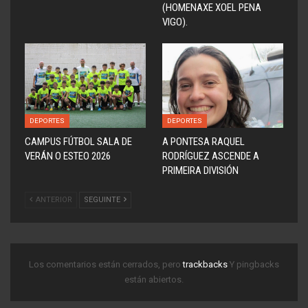
(HOMENAXE XOEL PENA
VIGO).
DEPORTES
DEPORTES
CAMPUS FÚTBOL SALA DE
A PONTESA RAQUEL
VERÁN O ESTEO 2026
RODRÍGUEZ ASCENDE A
PRIMEIRA DIVISIÓN
ANTERIOR
SEGUINTE
Los comentarios están cerrados, pero
trackbacks
Y pingbacks
están abiertos.