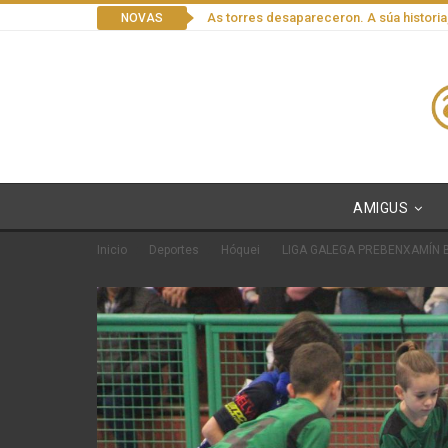
As torres desapareceron. A súa historia
NOVAS
AMIGUS
Inicio
Deportes
Hóquei
LIGA GALEGA PREBENXAMÍN B