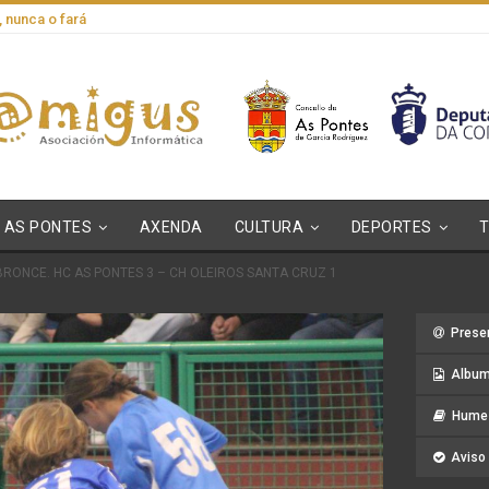
, nunca o fará
AS PONTES
AXENDA
CULTURA
DEPORTES
RONCE. HC AS PONTES 3 – CH OLEIROS SANTA CRUZ 1
Prese
Album
Hume 
Aviso 