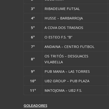
3º
RIBADEUME FUTSAL
4º
HUSSE – BARBARROJA
5º
A COVA DOS TRASNOS
6º
O ESTEO F.S. “B”
7º
ANDAINA – CENTRO FUTBOL
OS TRITÓS – DESGUACES
8º
VILABELLA
9º
PUB MANIA – LAS TORRES
10º
UB2 GROUP – PUB PLAZA
11º
MATOJOMA – UB2 F.S.
GOLEADORES