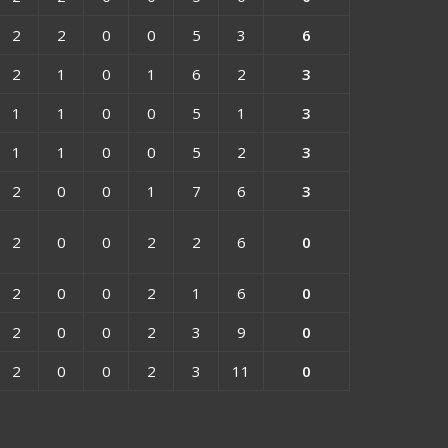
2
2
0
0
5
3
6
2
1
0
1
6
2
3
1
1
0
0
5
1
3
1
1
0
0
5
2
3
2
0
0
1
7
6
3
2
0
0
2
2
6
0
2
0
0
2
1
6
0
2
0
0
2
3
9
0
2
0
0
2
3
11
0