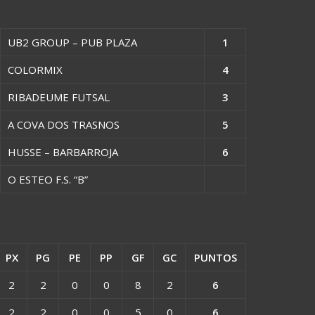
UB2 GROUP – PUB PLAZA
1
COLORMIX
4
RIBADEUME FUTSAL
3
A COVA DOS TRASNOS
5
HUSSE – BARBARROJA
6
O ESTEO F.S. “B”
PX
PG
PE
PP
GF
GC
PUNTOS
2
2
0
0
8
2
6
2
2
0
0
5
0
6