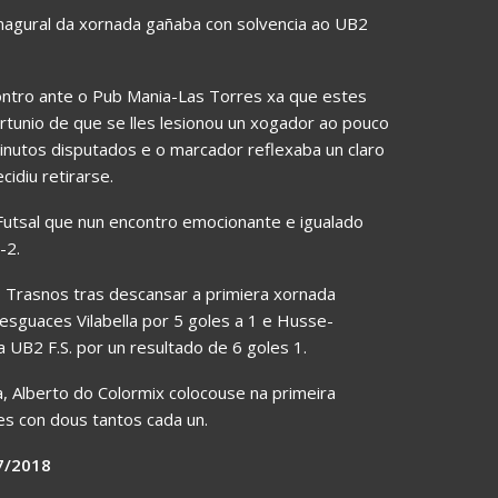
nagural da xornada gañaba con solvencia ao UB2
tro ante o Pub Mania-Las Torres xa que estes
rtunio de que se lles lesionou un xogador ao pouco
inutos disputados e o marcador reflexaba un claro
idiu retirarse.
Futsal que nun encontro emocionante e igualado
-2.
 Trasnos tras descansar a primiera xornada
sguaces Vilabella por 5 goles a 1 e Husse-
UB2 F.S. por un resultado de 6 goles 1.
a, Alberto do Colormix colocouse na primeira
es con dous tantos cada un.
7/2018