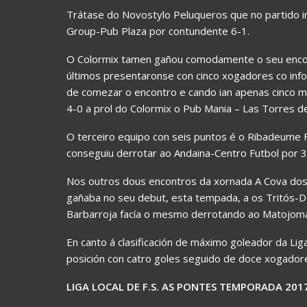
Trátase do Novostylo Peluqueros que no partido i
Group-Pub Plaza por contundente 6-1.
O Colormix tamen gañou comodamente o seu encon
últimos presentaronse con cinco xogadores co info
de comezar o encontro e cando ian apenas cinco m
4-0 a prol do Colormix o Pub Mania – Las Torres dec
O terceiro equipo con seis puntos é o Ribadeume 
conseguiu derrotar ao Andaina-Centro Futbol por 3
Nos outros dous encontros da xornada A Cova dos
gañaba no seu debut, esta tempada, a os Tritós-De
Barbarroja facía o mesmo derrotando ao Matojoma 
En canto á clasificación de máximo goleador da Lig
posición con catro goles seguido de doce xogador
LIGA LOCAL DE F.S. AS PONTES TEMPORADA 201