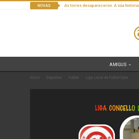
As torres desapareceron. A súa historia
NOVAS
AMIGUS
Inicio
Deportes
Futbol
Liga Local de Futbol Sala