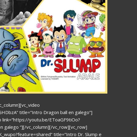
c_column][vc_video
HDbzA” title=”Intro Dragon ball en galego”]
o link=”https://youtu.be/EToaGF9tiOo?
n galego “][/vc_column][/vc_row][vc_row]
K_wupo?feature=shared” title=”Intro Dr. Slump e