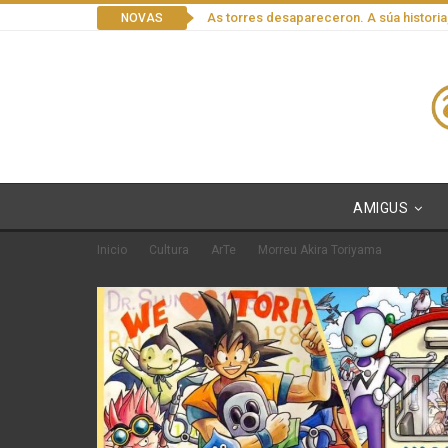
As torres desapareceron. A súa historia
NOVAS
AMIGUS
Inicio
Cultura
ArTe
Morreu Akira Toriyama