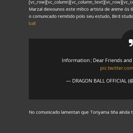
[vc_row][vc_column][vc_column_text][vc_row][vc_
Marzal deixounos este mítico artista de anime ós
o comunicado remitido polo seu estudo, Bird studio,
ball
Information ; Dear Friends and
pic.twitter.c
— DRAGON BALL OFFICIAL (@D
No comunicado lamentan que Toriyama tiña aínda tra