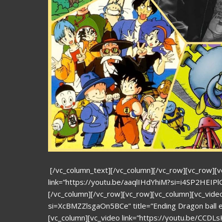
[/vc_column_text][/vc_column][/vc_row][vc_row][v
link=”https://youtu.be/aaqlIHdYhiM?si=i4SP2HEIPlG
[/vc_column][/vc_row][vc_row][vc_column][vc_vide
si=XcBMZZlsgaOn5BCe” title=”Ending Dragon ball e
[vc_column][vc_video link=”https://youtu.be/CCDLs