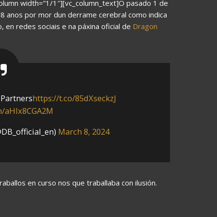
column width=”1/1″][vc_column_text]O pasado 1 de
 68 anos por mor dun derrame cerebral como indica
 en redes sociais e na páxina oficial de
Dragon
 Partners
https://t.co/85dXseckzJ
om/aHlx8CGA2M
B_official_en)
March 8, 2024
ballos en curso nos que traballaba con ilusión.