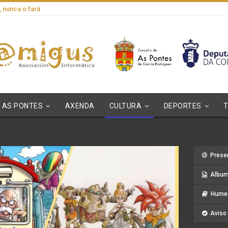
, nunca o fará
AS PONTES
AXENDA
CULTURA
DEPORTES
Prese
Album
Hume 
Aviso 