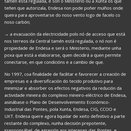
tamén está regulada, e son o Ministerio ou a Xunta os que
teñen que autorizala, Endesa non pode poñer muíños onde
queira para aproveitarse do noso vento logo de facelo co
noso carbón;
→ a evacuación da electricidade polo nó de acceso que está
nos terreos da Central tamén está regulada, o nó non é
propiedade de Endesa e será o Ministerio, mediante unha
poxa que está a elaborarse, quen decidirá a quen permite
conectarse, en que condicións e a cambio de que.
No 1997, coa finalidade de facilitar e favorecer a creación de
empresas e a diversificación do tecido produtivo para
minimizar e absorber os efectos negativos da redución da
actividade mineira do complexo mineiro-eléctrico de Endesa,
asinábase o Plano de Desenvolvemento Económico-
Industrial das Pontes, pola Xunta, Endesa, CIG, CCOO e
UXT. Endesa quere agora liquidar de xeito definitivo a parte
restante do complexo, nunha decisión prepotente,
irresponsábel, de agresión aos intereses das Pontes, e