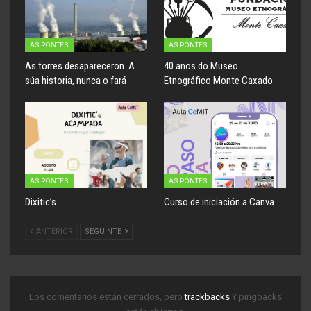
AS PONTES
AS PONTES
As torres desapareceron. A
40 anos do Museo
súa historia, nunca o fará
Etnográfico Monte Caxado
AS PONTES
AS PONTES
Dixitic’s
Curso de iniciación a Canva
ANTERIOR
SEGUINTE
Los comentarios están cerrados, pero
trackbacks
Y pingbacks