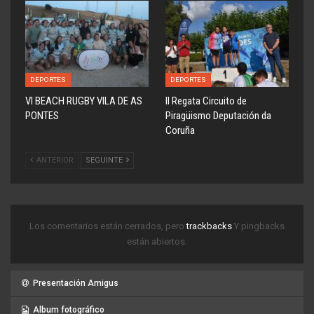
DEPORTES
DEPORTES
VI BEACH RUGBY VILA DE AS
ll Regata Circuito de
PONTES
Piragüismo Deputación da
Coruña
ANTERIOR
SEGUINTE
Los comentarios están cerrados, pero
trackbacks
Y pingbacks
están abiertos.
Presentación Amigus
Album fotográfico