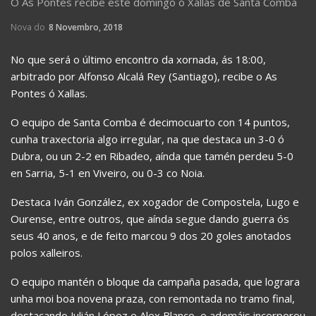
O As Pontes recibe este domingo ó Xallas de Santa Comba
Nova do
8 Novembro, 2018
No que será o último encontro da xornada, ás 18:00,
arbitrado por Alfonso Alcalá Rey (Santiago), recibe o As
Pontes ó Xallas.
O equipo de Santa Comba é decimocuarto con 14 puntos,
cunha traxectoria algo irregular, na que destaca un 3-0 ó
Dubra, ou un 2-2 en Ribadeo, aínda que tamén perdeu 5-0
en Sarria, 5-1 en Viveiro, ou 0-3 co Noia.
Destaca Iván González, ex xogador de Compostela, Lugo e
Ourense, entre outros, que aínda segue dando guerra ós
seus 40 anos, e de feito marcou 9 dos 20 goles anotados
polos xalleiros.
O equipo mantén o bloque da campaña pasada, que lograra
unha moi boa novena praza, con remontada no tramo final,
destacando Julián López e Alex Blanco, e ademáis incorporou