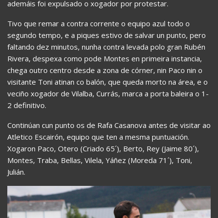
ademáis foi expulsado o xogador por protestar.
Tivo que remar a contra corrente o equipo azul todo o
segundo tempo, e a piques estivo de salvar un punto, pero
faltando dez minutos, nunha contra levada polo gran Rubén
Rivera, despexa como pode Montes en primeira instancia,
chega outro centro desde a zona de córner, nin Paco nin o
visitante Toni atinan co balón, que queda morto na área, e o
veciño xogador de Vilalba, Currás, marca a porta baleira o 1-
2 definitivo.
Continúan cun punto os de Rafa Casanova antes de visitar ao
Atletico Escairón, equipo que ten a mesma puntuación.
Xogaron Paco, Otero (Criado 65´), Berto, Rey (Jaime 80´),
Montes, Traba, Bellas, Vilela, Yáñez (Moreda 71´), Toni,
Julián.