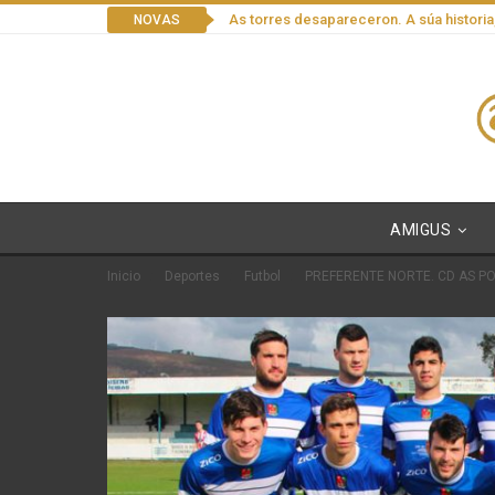
As torres desapareceron. A súa historia
NOVAS
AMIGUS
Inicio
Deportes
Futbol
PREFERENTE NORTE. CD AS PO