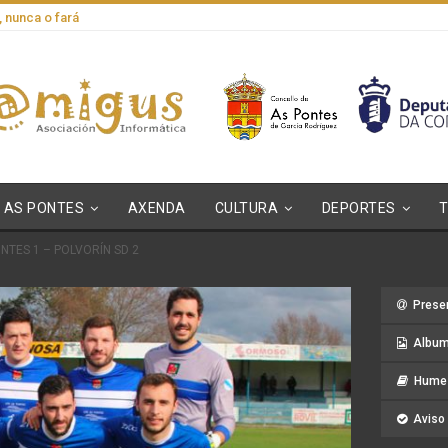
, nunca o fará
AS PONTES
AXENDA
CULTURA
DEPORTES
NTES 1 – POLVORÍN SD 2
Prese
Album
Hume 
Aviso 