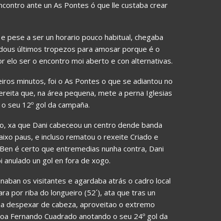
ncontro ante un As Pontes ó que lle custaba crear
 pese a ser un horario pouco habitual, chegaba
 dous últimos tropezos para amosar porque é o
or elo ser o encontro moi aberto e con alternativas.
eiros minutos, foi o As Pontes o que se adiantou no
reita que, na área pequena, mete a perna Iglesias
o o seu 12º gol da campaña.
io, xa que Dani cabeceou un centro dende banda
ixo paus, e incluso rematou o rexeite Criado e
 Ben é certo que entremedias nunha contra, Dani
i anulado un gol en fora de xogo.
an os visitantes e agardaba atrás o cadro local
ra por riba do longueiro (52´), ata que tras un
 a despexar de cabeza, aproveitao o extremo
rdoa Fernando Cuadrado anotando o seu 24º gol da