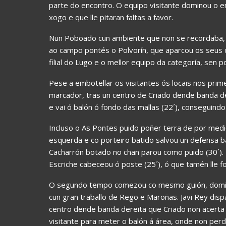
parte do encontro. O equipo visitante dominou o e
xogo e que lle pitaran faltas a favor.
Nun Poboado cun ambiente que non se recordaba, e
ao campo pontés o Polvorín, que aparcou os seus
filial do Lugo e o mellor equipo da categoría, sen p
Pese a embotellar os visitantes ós locais nos prim
marcador, tras un centro de Criado dende banda de
e vai ó balón ó fondo das mallas (22´), conseguind
Incluso o As Pontes puido poñer terra de por med
esquerda e co porteiro batido salvou un defensa ba
Cacharrón botado no chan parou como puido (30´).
Escriche cabeceou ó poste (25´), ó que tamén lle fo
O segundo tempo comezou co mesmo guión, dominab
cun gran traballo de Rego e Maroñas. Javi Rey dispa
centro dende banda dereita que Criado non acerta
visitante para meter o balón á área, onde non pe