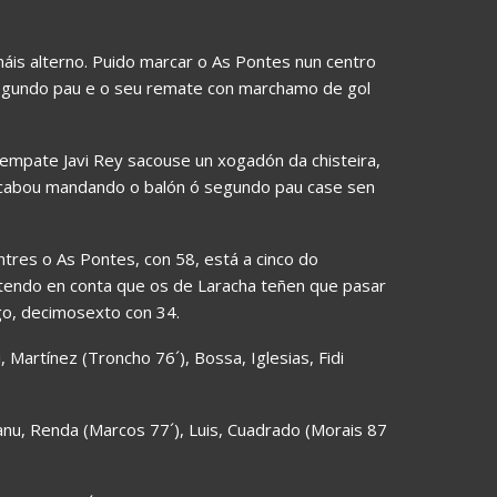
áis alterno. Puido marcar o As Pontes nun centro
egundo pau e o seu remate con marchamo de gol
mpate Javi Rey sacouse un xogadón da chisteira,
 acabou mandando o balón ó segundo pau case sen
tres o As Pontes, con 58, está a cinco do
 tendo en conta que os de Laracha teñen que pasar
go, decimosexto con 34.
 Martínez (Troncho 76´), Bossa, Iglesias, Fidi
Manu, Renda (Marcos 77´), Luis, Cuadrado (Morais 87