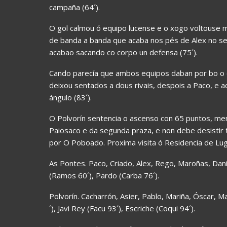
campaña (64´).
O gol calmou ó equipo lucense e o xogo voltouse m
de banda a banda que acaba nos pés de Alex no s
acabao sacando co corpo un defensa (75´).
Cando parecía que ambos equipos daban por bo o e
deixou sentados a dous rivais, despois a Paco, e
ángulo (83´).
O Polvorín sentencia o ascenso con 65 puntos, men
Paiosaco e da segunda praza, e non debe desistir
por O Poboado. Proxima visita ó Residencia de Lu
As Pontes. Paco, Criado, Alex, Rego, Maroñas, Dani,
(Ramos 60´), Pardo (Carba 76´).
Polvorín. Cacharrón, Asier, Pablo, Mariña, Óscar, 
´), Javi Rey (Facu 93´), Escriche (Coqui 94´).