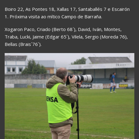
Boiro 22, As Pontes 18, Xallas 17, Santaballés 7 e Escairón
1. Próxima visita ao mítico Campo de Barraña.
Xogaron Paco, Criado (Berto 68´), David, Iván, Montes,
Traba, Lucki, Jaime (Edgar 65´), Vilela, Sergio (Moreda 76),
Bellas (Brais´76´).