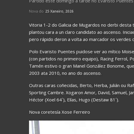
Partido este domingo á tarde no Evaristo Puentes
Nova do
25 Xaneiro, 2026
Vitoria 1-2 do Galicia de Mugardos no derbi desta
plantou cara a un claro candidato ao ascenso. Inici
pero rápido deron a volta ao marcador os verdes c
Polo Evaristo Puentes puidose ver ao mítico Moise
(con partidos no primeiro equipo), Racing Ferrol,
Tamén estivo o gran Manel González Bonome, que 
2003 ata 2010, no ano do ascenso.
Outras caras coñecidas, Berto, Herba, Julián ou Ra
Sporting Cambre. Xogaron Amor, David, Samuel, Jandr
Héctor (Xoel 64´), Elías, Hugo (Destaw 81´).
Nova coretesía Xose Ferreiro