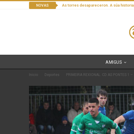
As torres desapareceron. A súa historia
NOVAS
AMIGUS
Inicio
Deportes
PRIMEIRA REXIONAL. CD AS PONTES 1 –