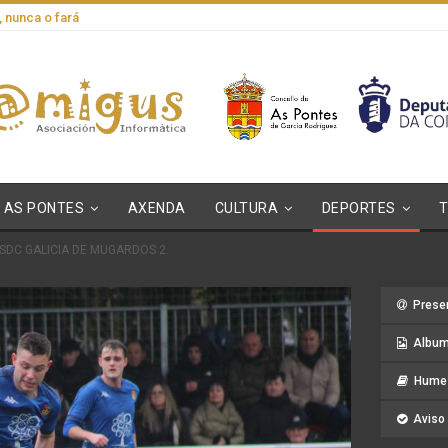
, nunca o fará
AS PONTES
AXENDA
CULTURA
DEPORTES
 SDC GALICIA DE MUGARDOS 2.
Prese
Album
Hume 
Aviso 