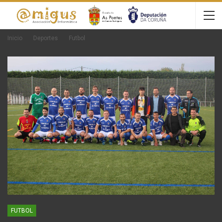
Inicio
Deportes
Futbol
FUTBOL