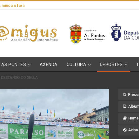
, nunca o fará
AS PONTES
AXENDA
CULTURA
DEPORTES
 DESCENSO DO SELLA
Prese
Album
Hume 
Aviso 