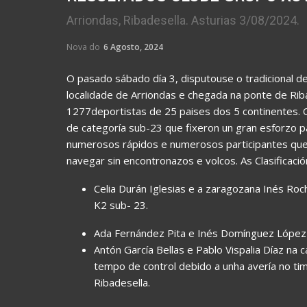
Arriondas, Ribadesella. Asturias 3/08/2024.
Nova do
6 Agosto, 2024
O pasado sábado día 3, disputouse o tradicional de
localidade de Arriondas e chegada na ponte de Riba
1277deportistas de 25 paises dos 5 continentes.
de categoría sub-23 que fixeron un gran esforzo 
numerosos rápidos e numerosos participantes que 
navegar sin encontronazos e volcos. As Clasificac
Celia Durán Iglesias e a zaragozana Inés Roc
K2 sub- 23.
Ada Fernández Pita e Inés Domínguez López 
Antón García Bellas e Pablo Vispalia Díaz na
tempo de control debido a unha avería no ti
Ribadesella.