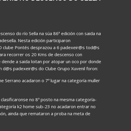
scenso do río Sella na súa 86ª edición con saida na
desella. Nesta edición participaron
 O clube Pontés desprazou a 6 padexeir@s tod@s
para recorrer os 20 Kms de descenso con
dende a saida loitan por atopar un oco por donde
ión d@s padexeir@s do Clube Grupo Xuvenil foron:
he Serrano acadaron o 7º lugar na categoría muller
clasificaronse no 8º posto na mesma categoría-
 categoría k2 home sub-23 no acadaron entrar no
món, ainda que remataron a proba na meta de