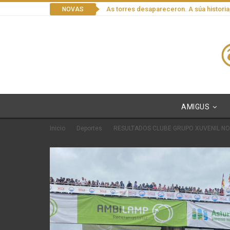
As torres desapareceron. A súa historia
NOVAS
AMIGUS
Inicio
Deportes
RESULTADOS CLUBE GRUPO XUVENIL NO