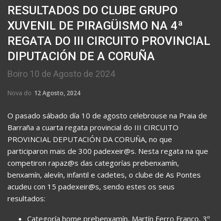
RESULTADOS DO CLUBE GRUPO
XUVENIL DE PIRAGÜISMO NA 4ª
REGATA DO III CIRCUITO PROVINCIAL
DIPUTACIÓN DE A CORUÑA
Boiro 10 de Agosto de 2024
Nova do
12 Agosto, 2024
O pasado sábado día 10 de agosto celebrouse na Praia de
Barraña a cuarta regata provincial do III CIRCUITO
PROVINCIAL DEPUTACIÓN DA CORUÑA, no que
participaron mais de 300 padexeir@s. Nesta regata na que
competiron rapaz@s das categorías prebenxamín,
benxamín, alevín, infantil e cadetes, o clube de As Pontes
acudeu con 15 padexeir@s, sendo estes os seus
resultados:
Categoría home prebenxamín, Martín Ferro Franco, 3º