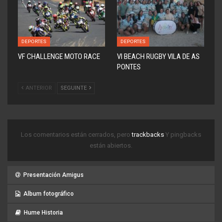
DEPORTES
DEPORTES
VF CHALLENGE MOTO RACE
VI BEACH RUGBY VILA DE AS
PONTES
ANTERIOR
SEGUINTE
Los comentarios están cerrados, pero
trackbacks
Y pingbacks
están abiertos.
Presentación Amigus
Album fotográfico
Hume Historia