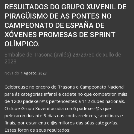
RESULTADOS DO GRUPO XUVENIL DE
PIRAGÜISMO DE AS PONTES NO
CAMPEONATO DE ESPAÑA DE
XÓVENES PROMESAS DE SPRINT
OLÍMPICO.
Embalse de Trasona (avilés) 28/29/30 de xullo de
2023.
Nova do
1 Agosto, 2023
Celebrouse no encoro de Trasona o Campeonato Nacional
para ás categorías infantil e cadete no que competiron máis
de 1200 padexeir@s pertencentes a 112 clubes nacionaís.
O clube Grupo Xuvenil acudía con 6 padexeir@s que
pelexaron durante 3 días nas contrarreloxos, semifinais e
finais, por estar entre @s millores das súas categorías.
Estes foron os seus resultados: