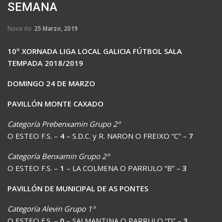
SEMANA
Nova do
25 Marzo, 2019
10º XORNADA LIGA LOCAL GALICIA FÚTBOL SALA
TEMPADA 2018/2019
DOMINGO 24 DE MARZO
PAVILLÓN MONTE CAXADO
Categoría Prebenxamin Grupo 2º
O ESTEO F.S. –
4
– S.D.C. y R. NARON O FREIXO “C” –
7
Categoría Benxamin Grupo 2º
O ESTEO F.S. –
1
– LA COLMENA O PARRULO “B” –
3
PAVILLÓN DE MUNICIPAL DE AS PONTES
Categoría Alevin Grupo 1º
O ESTEO F.S. –
0
– SALMANTINA O PARRULO “D” –
3