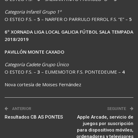
Categoria Infantil Grupo 1º
O ESTEO F.S. –
5
– NARFER O PARRULO FERROL F.S. “E” –
5
6º XORNADA LIGA LOCAL GALICIA FÚTBOL SALA TEMPADA
2018/2019
PAVILLÓN MONTE CAXADO
Categoría Cadete Grupo Único
O ESTEO F.S. –
3
– EUMEMOTOR F.S. PONTEDEUME –
4
Nova cortesía de Moises Fernández
ANTERIOR
SEGUINTE
Resultados CB AS PONTES
Apple Arcade, servicio de
juegos por suscripción
para dispositivos móviles,
ordenadores y televisores