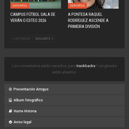
DEPORTES
DEPORTES
CAMPUS FÚTBOL SALA DE
A PONTESA RAQUEL
VERÁN O ESTEO 2026
RODRÍGUEZ ASCENDE A
PRIMEIRA DIVISIÓN
ANTERIOR
SEGUINTE
Los comentarios están cerrados, pero
trackbacks
Y pingbacks
están abiertos.
Presentación Amigus
Album fotográfico
Hume Historia
Aviso legal