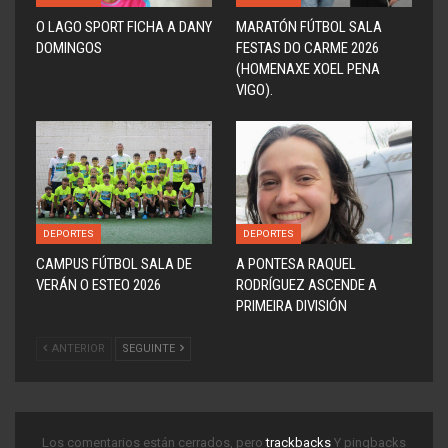
O LAGO SPORT FICHA A DANY
MARATÓN FÚTBOL SALA
DOMINGOS
FESTAS DO CARME 2026
(HOMENAXE XOEL PENA
VIGO).
DEPORTES
DEPORTES
CAMPUS FÚTBOL SALA DE
A PONTESA RAQUEL
VERÁN O ESTEO 2026
RODRÍGUEZ ASCENDE A
PRIMEIRA DIVISIÓN
ANTERIOR
SEGUINTE
Los comentarios están cerrados, pero
trackbacks
Y pingbacks