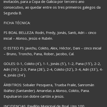
invitación, para a Copa de Galicia por terceiro ano
consecutivo, ao quedar entre os tres primeiros galegos da
Segunda B.
FICHA TÉCNICA:
FS BOAL BELLEZA: Rodri, Fredy, Jonás, Santi, Adri – cinco
inicial – Alonso, Jesús e Rubén.
O ESTEO FS: Javichu, Cokito, Alex, Héctor, Dani – cinco inicial
– Bruno, Troncho, Pana, Rober, Jacobo, Cal.
GOLES: 0-1, Cokito (4´), 1-1, Jonás (5´), 1-2, Pana (15´), 2-2,
Adri (16´). 2-3, Pana (28´), 2-4, Cokito (32´), 3-4, Adri (33´), 4-
4, Jonás (34´).
ÁRBITROS: Sobaler Pesquera, Trueba Fraile, Sanromán
Ibáñez (Santander). Amarelas a Alonso, Cokito, Pana.
Expulsaron con dobre cartón a Jesús.
INCIDENCIAS: Pavillón Municipal de Boal. Uns 100