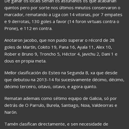
De gañar os locais serían os asturianos os que acabarían
quintos pero por sorte nos últimos minutos conservaron o
marcador, rematando a Liga con 14 vitorias, por 7 empates
e 9 derrotas, 130 goles a favor (14 foron virtuais contra o
Prone), e 112 en contra.
Anotaron Jacobo, que non puido superar o récord de 28
goles de Martín, Cokito 19, Pana 16, Ayala 11, Alex 10,
Rober e Bruno 9, Troncho 5, Héctor 4, Javichu 2, Dani 1 e
dous en propia meta.
Mellor clasificación do Esteo na Segunda B, xa que desde
que debutou na 2013-14 foi sucesivamente décimo, décimo,
décimo terceiro, oitavo, oitavo, e agora quinto.
Rematan ademais como sétimo equipo de Galicia, só por
detrás de O Parrulo, Burela, Santiago, Noia, Valdeorras e
Narón.
Tamén clasifican directamente, e sen necesidade de