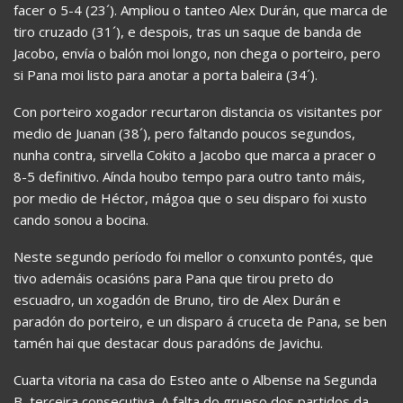
facer o 5-4 (23´). Ampliou o tanteo Alex Durán, que marca de
tiro cruzado (31´), e despois, tras un saque de banda de
Jacobo, envía o balón moi longo, non chega o porteiro, pero
si Pana moi listo para anotar a porta baleira (34´).
Con porteiro xogador recurtaron distancia os visitantes por
medio de Juanan (38´), pero faltando poucos segundos,
nunha contra, sirvella Cokito a Jacobo que marca a pracer o
8-5 definitivo. Aínda houbo tempo para outro tanto máis,
por medio de Héctor, mágoa que o seu disparo foi xusto
cando sonou a bocina.
Neste segundo período foi mellor o conxunto pontés, que
tivo ademáis ocasións para Pana que tirou preto do
escuadro, un xogadón de Bruno, tiro de Alex Durán e
paradón do porteiro, e un disparo á cruceta de Pana, se ben
tamén hai que destacar dous paradóns de Javichu.
Cuarta vitoria na casa do Esteo ante o Albense na Segunda
B, terceira consecutiva. A falta do grueso dos partidos da