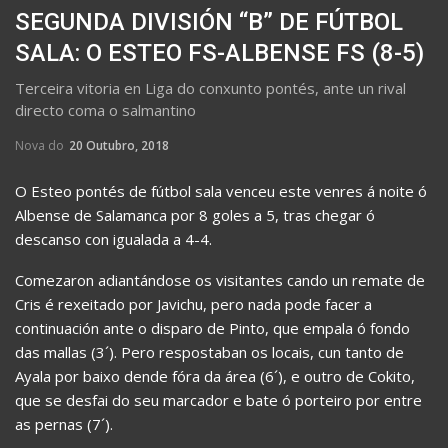
SEGUNDA DIVISIÓN “B” DE FÚTBOL
SALA: O ESTEO FS-ALBENSE FS (8-5)
Terceira vitoria en Liga do conxunto pontés, ante un rival
directo coma o salmantino
Nova do
20 Outubro, 2018
O Esteo pontés de fútbol sala venceu este venres á noite ó
Albense de Salamanca por 8 goles a 5, tras chegar ó
descanso con igualada a 4-4.
Comezaron adiantándose os visitantes cando un remate de
Cris é rexeitado por Javichu, pero nada pode facer a
continuación ante o disparo de Pinto, que empala ó fondo
das mallas (3´). Pero respostaban os locais, cun tanto de
Ayala por baixo dende fóra da área (6´), e outro de Cokito,
que se desfai do seu marcador e bate ó porteiro por entre
as pernas (7´).