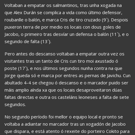
Voltaban a empatar os salmantinos, tras unha xogada na
que Alex Durán se complica a vida como último defensor,
roubanlle o balón, e marca Cris de tiro cruzado (9´). Despois
puxeron terra de por medio os locais con dous goles de
Jacobo, o primeiro tras desvíar un defensa o balón (11´), e o
segundo de falta (13´).
Pero antes do descanso voltaban a empatar outra vez os
visitantes tras un tanto de Cris cun tiro moi axustado ó
poste (17´), e nos últimos segundos nunha contra na que
Jorge queda só e marca por entres as pernas de Javichu. Cun
abultado 4-4 se chegou ó descanso e o marcador puido ser
máis amplio aínda xa que os locais desaproveitaron dúas
faltas directas e outra os casteláns leoneses a falta de sete
segundos.
No segundo período foi mellor o equipo local e pronto se
voltaba a adiantar no marcador tras un xogadón de Jacobo
que dispara, e está atento ó rexeite do porteiro Cokito para