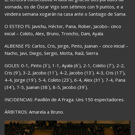
xornada, os de Óscar Vigo son sétimos con 9 puntos, e a
vindeira semana xogarán na casa ante o Santiago de Sama.
O ESTEO FS: Javichu, Héctor, Pana, Rober, Jacobo– cinco
inicial – Cokito, Alex, Bruno, Troncho, Dani, Ayala.
ALBENSE FS: Carlos, Cris, Jorge, Pinto, Juanan – cinco inicial –
Nacho, Javi, Diego, Sergio, Motta, Raúl, Sierra.
GOLES: 0-1, Pinto (3´), 1-1, Ayala (6´), 2-1, Cokito (7´), 2-2,
Cris (9´), 3-2, Jacobo (11´), 4-2, Jacobo (13´). 4-3, Cris (17´),
4-4, Jorge (19´). 5-4, Cokito (23´), 6-4, Alex (31´). 7-4, Pana
(34´), 7-5, Juanan (38´), 8-5, Jacobo (39´).
INCIDENCIAS: Pavillón de A Fraga. Uns 150 espectadores.
ÁRBITROS: Amarela a Bruno.